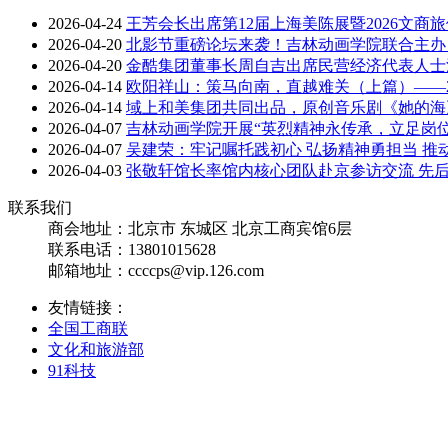
2026-04-24
王芳会长出席第12届上海美陈展暨2026文商
2026-04-20
北影节重磅论坛来袭！吉林动画学院联合主办
2026-04-20
金酷集团董事长周自吉出席民营经济代表人士
2026-04-14
欧阳祥山：策马向南，直越难关（上篇）——2
2026-04-14
域上和美集团共同出品，原创音乐剧《她的海
2026-04-07
吉林动画学院开展“英烈精神永传承，立足岗
2026-04-07
吴建荣：牢记嘱托践初心 弘扬精神勇担当 推
2026-04-03
张敬轩馆长率馆内核心团队赴京参访交流 先
联系我们
商会地址：
北京市 东城区 北京工商宾馆6层
联系电话：
13801015628
邮箱地址：
ccccps@vip.126.com
友情链接：
全国工商联
文化和旅游部
91科技