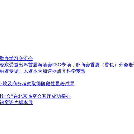
举办学习交流会
晓东受邀出席首届海洽会ESG专场，赴商会香囊（香包）分会走
会投融资专场：以资本为加速器点亮科学梦想
会赴埃及商务考察取得阶段性显著成果
研讨会”在北京临空会客厅成功举办
钧窑瓷片标本展